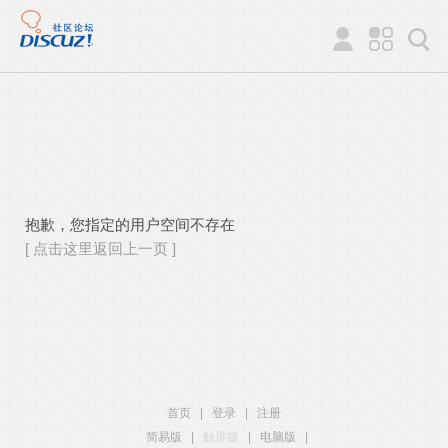
抱歉，您指定的用户空间不存在
[ 点击这里返回上一页 ]
首页
|
登录
|
注册
简易版
|
触屏版
|
电脑版
|