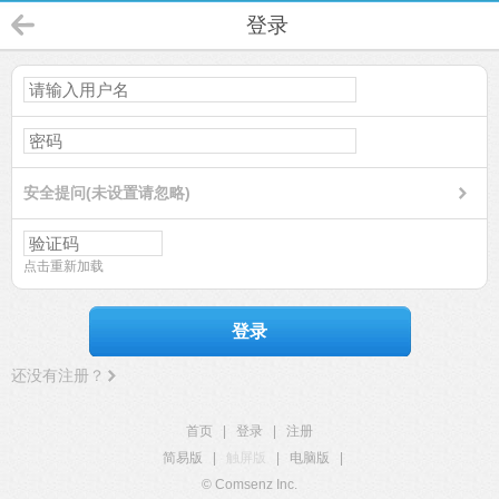
登录
安全提问(未设置请忽略)
点击重新加载
登录
还没有注册？
首页
|
登录
|
注册
简易版
|
触屏版
|
电脑版
|
© Comsenz Inc.