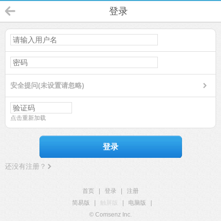
登录
安全提问(未设置请忽略)
点击重新加载
登录
还没有注册？
首页
|
登录
|
注册
简易版
|
触屏版
|
电脑版
|
© Comsenz Inc.