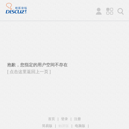
抱歉，您指定的用户空间不存在
[ 点击这里返回上一页 ]
首页
|
登录
|
注册
简易版
|
触屏版
|
电脑版
|