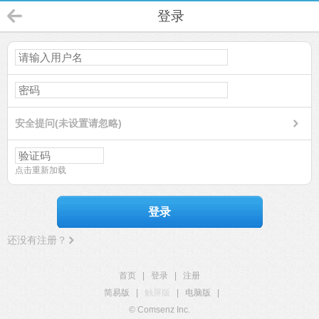
登录
安全提问(未设置请忽略)
点击重新加载
登录
还没有注册？
首页
|
登录
|
注册
简易版
|
触屏版
|
电脑版
|
© Comsenz Inc.