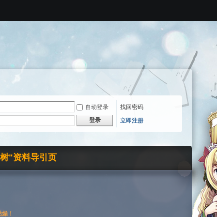
自动登录
找回密码
登录
立即注册
界树"资料导引页
枯燥！