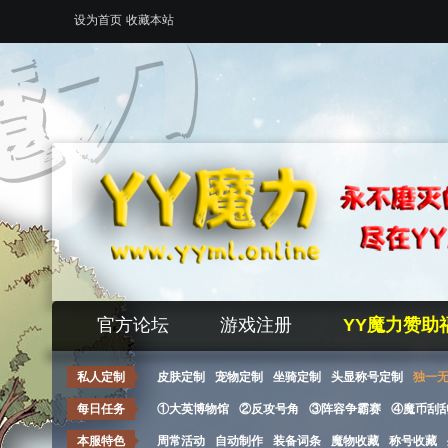
设为首页
收藏本站
官方论坛
游戏注册
YY魔力赞助
私人定制
皮肤定制
宠物定制
坐骑定制
头显称号定制
独一
每日任务
①大英博物馆
②反攻号角
③阵容争霸赛
④魔币刮
本服特色
周常活动
自动制作
装备词条
魔物收藏
称号收藏