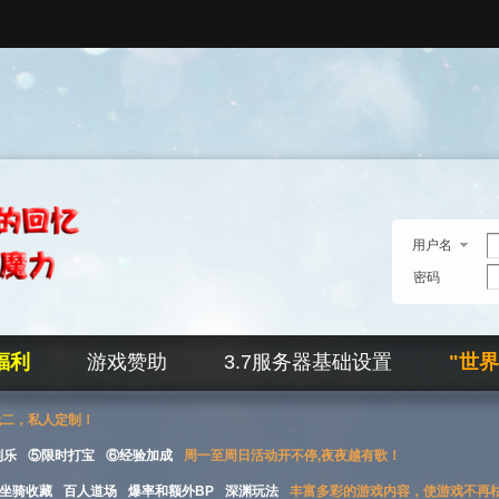
用户名
密码
福利
游戏赞助
3.7服务器基础设置
"世
无二，私人定制！
刮乐
⑤限时打宝
⑥经验加成
周一至周日活动开不停,夜夜越有歌！
坐骑收藏
百人道场
爆率和额外BP
深渊玩法
丰富多彩的游戏内容，使游戏不再