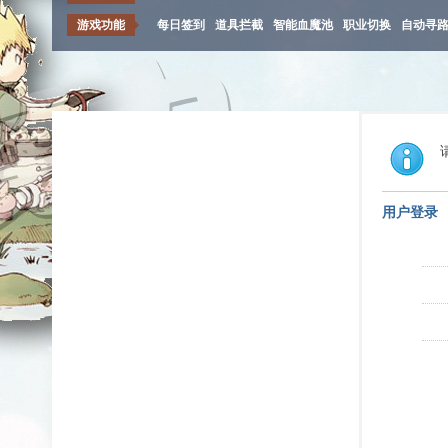
游戏功能
每日签到
道具拦截
智能血魔池
职业切换
自动寻
用户登录