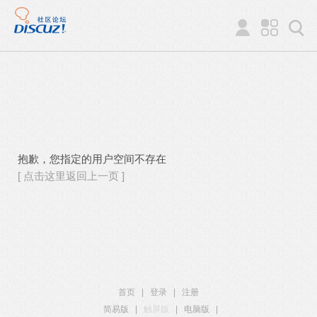
抱歉，您指定的用户空间不存在
[ 点击这里返回上一页 ]
首页
|
登录
|
注册
简易版
|
触屏版
|
电脑版
|