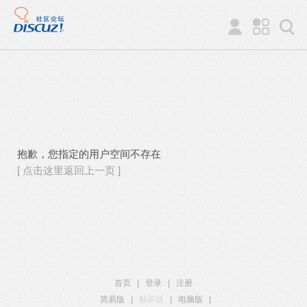
抱歉，您指定的用户空间不存在
[ 点击这里返回上一页 ]
首页
|
登录
|
注册
简易版
|
触屏版
|
电脑版
|