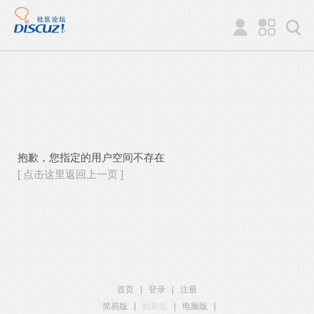
抱歉，您指定的用户空间不存在
[ 点击这里返回上一页 ]
首页
|
登录
|
注册
简易版
|
触屏版
|
电脑版
|