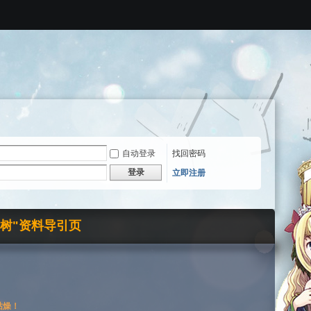
自动登录
找回密码
登录
立即注册
界树"资料导引页
枯燥！