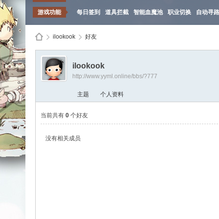
游戏功能
每日签到
道具拦截
智能血魔池
职业切换
自动寻
ilookook
好友
ilookook
http://www.yyml.online/bbs/?777
Di
›
›
主题
个人资料
当前共有
0
个好友
没有相关成员
sc