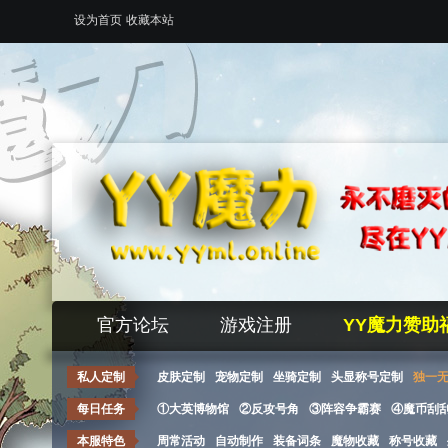
设为首页
收藏本站
官方论坛
游戏注册
YY魔力赞助
私人定制
皮肤定制
宠物定制
坐骑定制
头显称号定制
独一
每日任务
①大英博物馆
②反攻号角
③阵容争霸赛
④魔币刮
本服特色
周常活动
自动制作
装备词条
魔物收藏
称号收藏