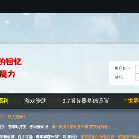
用户名
密码
福利
游戏赞助
3.7服务器基础设置
"世
无二，私人定制！
刮乐
⑤限时打宝
⑥经验加成
周一至周日活动开不停,夜夜越有歌！
坐骑收藏
百人道场
爆率和额外BP
深渊玩法
丰富多彩的游戏内容，使游戏不再