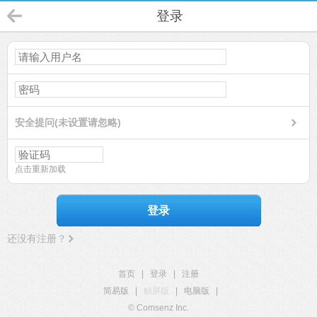
登录
安全提问(未设置请忽略)
点击重新加载
登录
还没有注册？
首页
|
登录
|
注册
简易版
|
触屏版
|
电脑版
|
© Comsenz Inc.