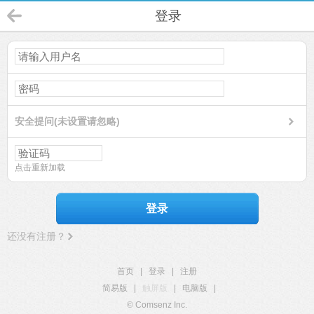
登录
安全提问(未设置请忽略)
点击重新加载
登录
还没有注册？
首页
|
登录
|
注册
简易版
|
触屏版
|
电脑版
|
© Comsenz Inc.