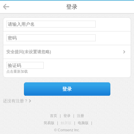
登录
安全提问(未设置请忽略)
点击重新加载
登录
还没有注册？
首页
|
登录
|
注册
简易版
|
触屏版
|
电脑版
|
© Comsenz Inc.