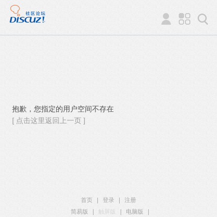
抱歉，您指定的用户空间不存在
[ 点击这里返回上一页 ]
首页
|
登录
|
注册
简易版
|
触屏版
|
电脑版
|