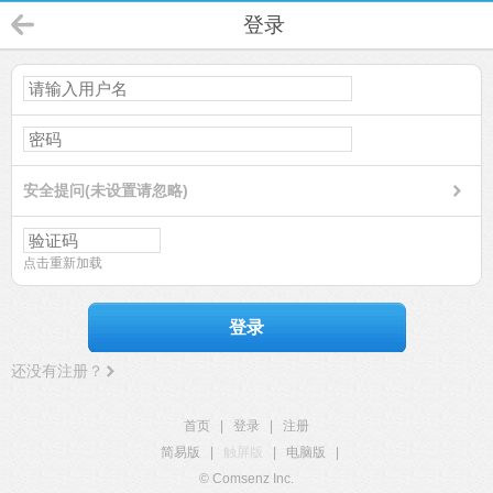
登录
安全提问(未设置请忽略)
点击重新加载
登录
还没有注册？
首页
|
登录
|
注册
简易版
|
触屏版
|
电脑版
|
© Comsenz Inc.