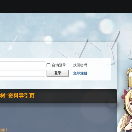
自动登录
找回密码
登录
立即注册
界树"资料导引页
枯燥！