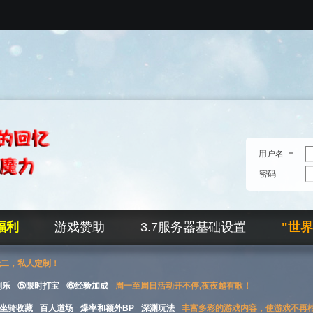
用户名
密码
福利
游戏赞助
3.7服务器基础设置
"世
无二，私人定制！
刮乐
⑤限时打宝
⑥经验加成
周一至周日活动开不停,夜夜越有歌！
坐骑收藏
百人道场
爆率和额外BP
深渊玩法
丰富多彩的游戏内容，使游戏不再