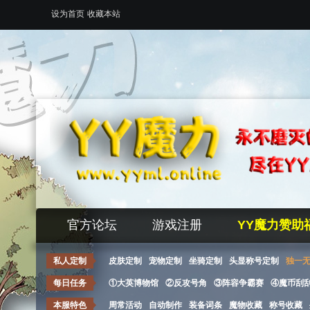
设为首页
收藏本站
官方论坛
游戏注册
YY魔力赞助
私人定制
皮肤定制
宠物定制
坐骑定制
头显称号定制
独一
每日任务
①大英博物馆
②反攻号角
③阵容争霸赛
④魔币刮
本服特色
周常活动
自动制作
装备词条
魔物收藏
称号收藏