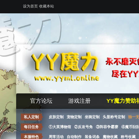
设为首页
收藏本站
官方论坛
游戏注册
YY魔力赞助
私人定制
皮肤定制
宠物定制
坐骑定制
头显称号定制
独一
每日任务
①大英博物馆
②反攻号角
③阵容争霸赛
④魔币刮
本服特色
周常活动
自动制作
装备词条
魔物收藏
称号收藏