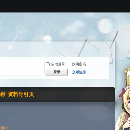
自动登录
找回密码
登录
立即注册
界树"资料导引页
枯燥！