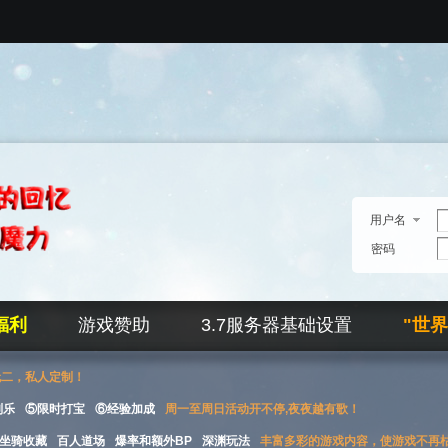
用户名
密码
福利
游戏赞助
3.7服务器基础设置
"世
无二，私人定制！
刮乐
⑤限时打宝
⑥经验加成
周一至周日活动开不停,夜夜越有歌！
坐骑收藏
百人道场
爆率和额外BP
深渊玩法
丰富多彩的游戏内容，使游戏不再