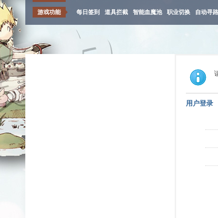
游戏功能
每日签到
道具拦截
智能血魔池
职业切换
自动寻
用户登录