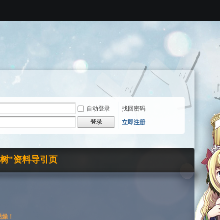
自动登录
找回密码
登录
立即注册
界树"资料导引页
枯燥！