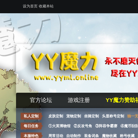
设为首页
收藏本站
官方论坛
游戏注册
YY魔力赞助
私人定制
皮肤定制
宠物定制
坐骑定制
头显称号定制
独一
每日任务
①大英博物馆
②反攻号角
③阵容争霸赛
④魔币刮
本服特色
周常活动
自动制作
装备词条
魔物收藏
称号收藏