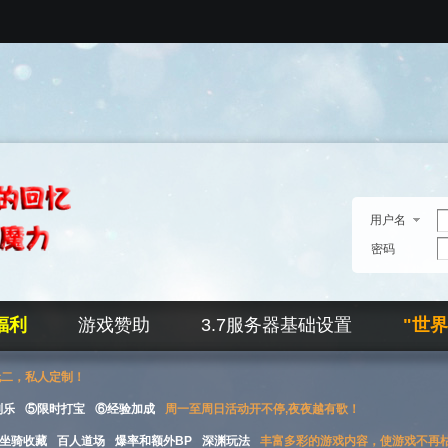
用户名
密码
福利
游戏赞助
3.7服务器基础设置
"世
无二，私人定制！
刮乐
⑤限时打宝
⑥经验加成
周一至周日活动开不停,夜夜越有歌！
坐骑收藏
百人道场
爆率和额外BP
深渊玩法
丰富多彩的游戏内容，使游戏不再