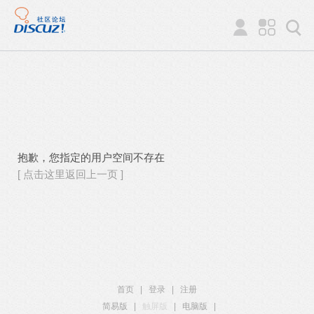
抱歉，您指定的用户空间不存在
[ 点击这里返回上一页 ]
首页
|
登录
|
注册
简易版
|
触屏版
|
电脑版
|