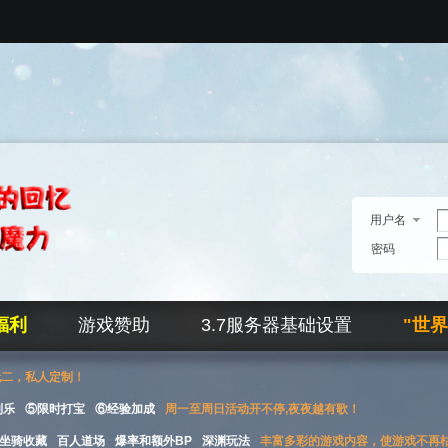
用户名
密码
福利
游戏赞助
3.7服务器基础设置
"世
无二，私人定制！
刮乐
⑤限时打宝
⑥经验加成
周一至周日活动开不停,夜夜越有歌！
坐骑收藏
百人道场
爆率和额外BP
深渊玩法
丰富多彩的游戏内容，使游戏不再