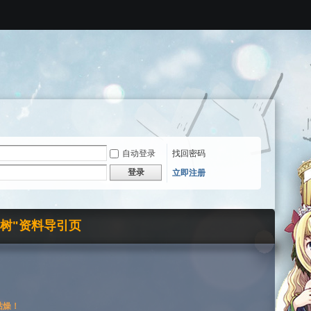
自动登录
找回密码
登录
立即注册
界树"资料导引页
枯燥！