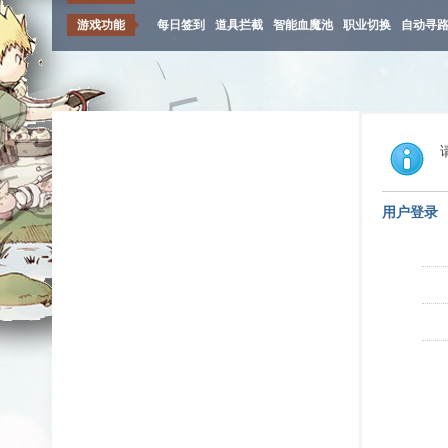
游戏功能
每日签到
道具拦截
智能血魔池
职业切换
自动寻
用户登录