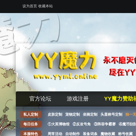
设为首页
收藏本站
官方论坛
游戏注册
YY魔力赞助
私人定制
皮肤定制
宠物定制
坐骑定制
头显称号定制
独一
每日任务
①大英博物馆
②反攻号角
③阵容争霸赛
④魔币刮
本服特色
周常活动
自动制作
装备词条
魔物收藏
称号收藏