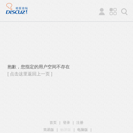
抱歉，您指定的用户空间不存在
[ 点击这里返回上一页 ]
首页
|
登录
|
注册
简易版
|
触屏版
|
电脑版
|