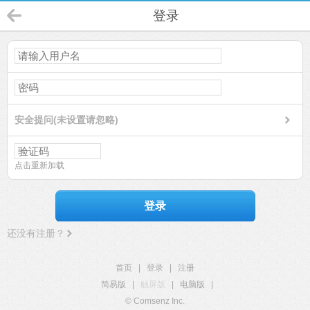
登录
安全提问(未设置请忽略)
点击重新加载
登录
还没有注册？
首页
|
登录
|
注册
简易版
|
触屏版
|
电脑版
|
© Comsenz Inc.