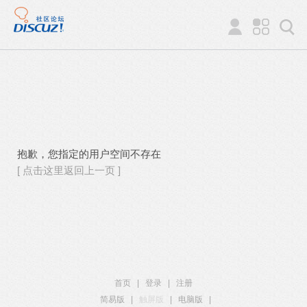
抱歉，您指定的用户空间不存在
[ 点击这里返回上一页 ]
首页
|
登录
|
注册
简易版
|
触屏版
|
电脑版
|