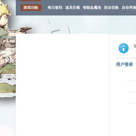
游戏功能
每日签到
道具拦截
智能血魔池
职业切换
自动寻
用户登录