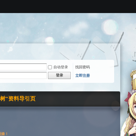
自动登录
找回密码
登录
立即注册
界树"资料导引页
枯燥！