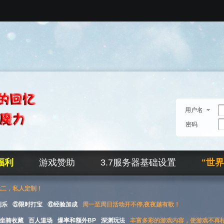
用户名
密码
福利
游戏赞助
3.7服务器基础设置
"世
无二，私人定制！
刮乐
⑤限时打宝
⑥经验加成
周一至周日活动开不停,夜夜越有歌！
坐骑收藏
百人道场
爆率和额外BP
深渊玩法
丰富多彩的游戏内容，使游戏不再