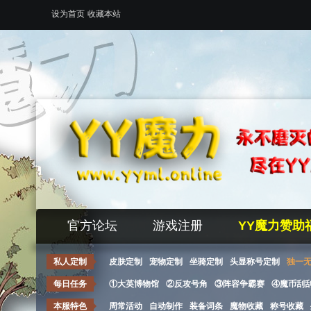
设为首页
收藏本站
官方论坛
游戏注册
YY魔力赞助
私人定制
皮肤定制
宠物定制
坐骑定制
头显称号定制
独一
每日任务
①大英博物馆
②反攻号角
③阵容争霸赛
④魔币刮
本服特色
周常活动
自动制作
装备词条
魔物收藏
称号收藏