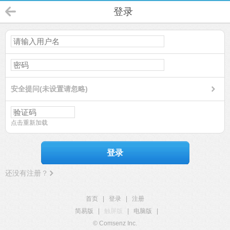
登录
安全提问(未设置请忽略)
点击重新加载
登录
还没有注册？
首页
|
登录
|
注册
简易版
|
触屏版
|
电脑版
|
© Comsenz Inc.