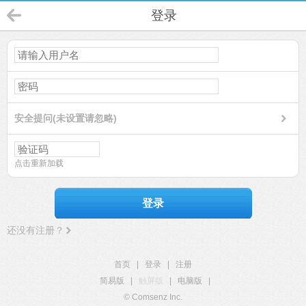
登录
安全提问(未设置请忽略)
点击重新加载
登录
还没有注册？
首页
|
登录
|
注册
简易版
|
触屏版
|
电脑版
|
© Comsenz Inc.