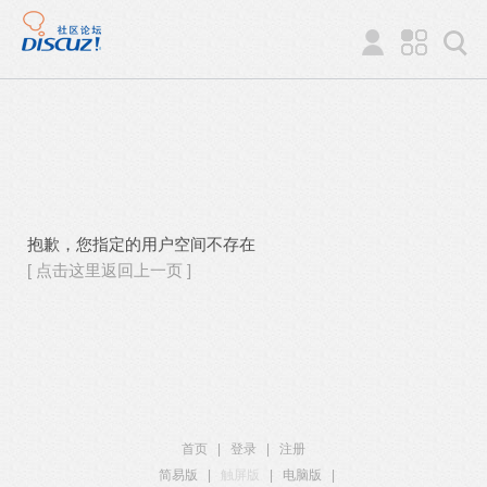
抱歉，您指定的用户空间不存在
[ 点击这里返回上一页 ]
首页
|
登录
|
注册
简易版
|
触屏版
|
电脑版
|