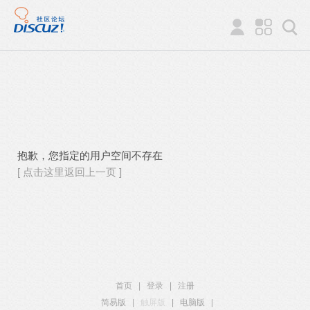
抱歉，您指定的用户空间不存在
[ 点击这里返回上一页 ]
首页
|
登录
|
注册
简易版
|
触屏版
|
电脑版
|