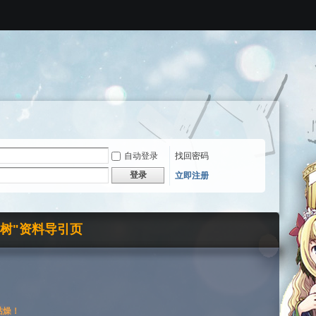
自动登录
找回密码
登录
立即注册
界树"资料导引页
枯燥！