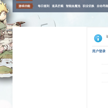
游戏功能
每日签到
道具拦截
智能血魔池
职业切换
自动寻
用户登录