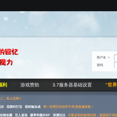
用户名
密码
福利
游戏赞助
3.7服务器基础设置
"世
无二，私人定制！
刮乐
⑤限时打宝
⑥经验加成
周一至周日活动开不停,夜夜越有歌！
坐骑收藏
百人道场
爆率和额外BP
深渊玩法
丰富多彩的游戏内容，使游戏不再