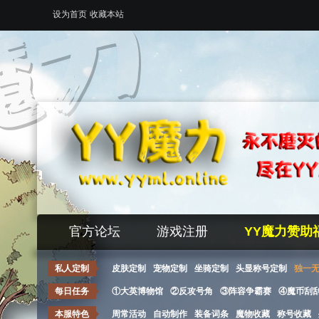
设为首页
收藏本站
官方论坛
游戏注册
YY魔力赞助
私人定制
皮肤定制
宠物定制
坐骑定制
头显称号定制
独一
每日任务
①大英博物馆
②反攻号角
③阵容争霸赛
④魔币刮
本服特色
周常活动
自动制作
装备词条
魔物收藏
称号收藏