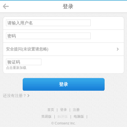
登录
安全提问(未设置请忽略)
点击重新加载
登录
还没有注册？
首页
|
登录
|
注册
简易版
|
触屏版
|
电脑版
|
© Comsenz Inc.