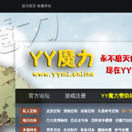
设为首页
收藏本站
官方论坛
游戏注册
YY魔力赞助
私人定制
皮肤定制
宠物定制
坐骑定制
头显称号定制
独一
每日任务
①大英博物馆
②反攻号角
③阵容争霸赛
④魔币刮
本服特色
周常活动
自动制作
装备词条
魔物收藏
称号收藏