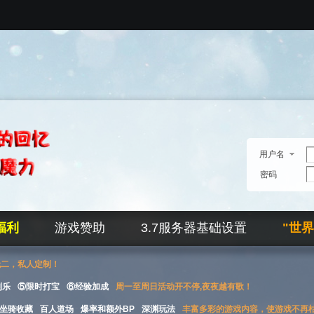
用户名
密码
福利
游戏赞助
3.7服务器基础设置
"世
无二，私人定制！
刮乐
⑤限时打宝
⑥经验加成
周一至周日活动开不停,夜夜越有歌！
坐骑收藏
百人道场
爆率和额外BP
深渊玩法
丰富多彩的游戏内容，使游戏不再