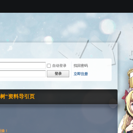
自动登录
找回密码
登录
立即注册
界树"资料导引页
枯燥！