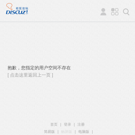
抱歉，您指定的用户空间不存在
[ 点击这里返回上一页 ]
首页
|
登录
|
注册
简易版
|
触屏版
|
电脑版
|