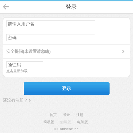
登录
安全提问(未设置请忽略)
点击重新加载
登录
还没有注册？
首页
|
登录
|
注册
简易版
|
触屏版
|
电脑版
|
© Comsenz Inc.