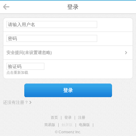
登录
安全提问(未设置请忽略)
点击重新加载
登录
还没有注册？
首页
|
登录
|
注册
简易版
|
触屏版
|
电脑版
|
© Comsenz Inc.