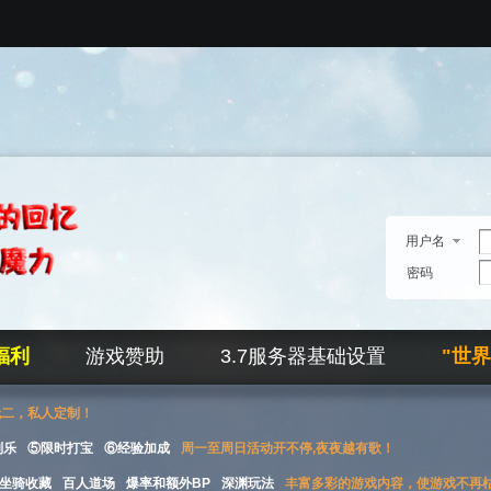
用户名
密码
福利
游戏赞助
3.7服务器基础设置
"世
无二，私人定制！
刮乐
⑤限时打宝
⑥经验加成
周一至周日活动开不停,夜夜越有歌！
坐骑收藏
百人道场
爆率和额外BP
深渊玩法
丰富多彩的游戏内容，使游戏不再