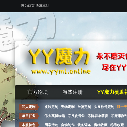
设为首页
收藏本站
官方论坛
游戏注册
YY魔力赞助
私人定制
皮肤定制
宠物定制
坐骑定制
头显称号定制
独一
每日任务
①大英博物馆
②反攻号角
③阵容争霸赛
④魔币刮
本服特色
周常活动
自动制作
装备词条
魔物收藏
称号收藏