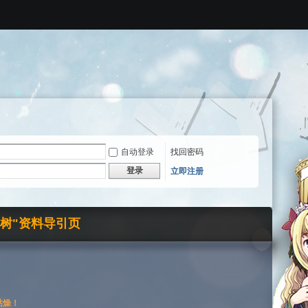
自动登录
找回密码
登录
立即注册
界树"资料导引页
枯燥！