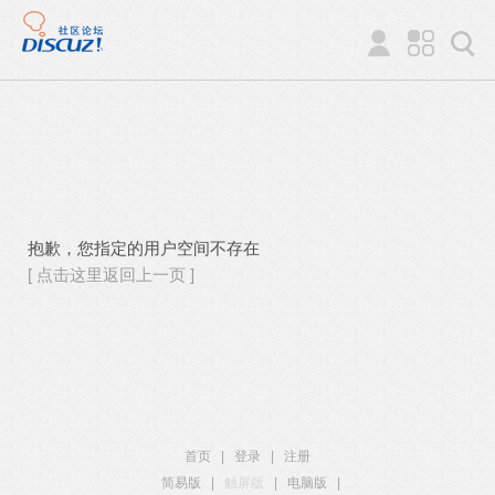
抱歉，您指定的用户空间不存在
[ 点击这里返回上一页 ]
首页
|
登录
|
注册
简易版
|
触屏版
|
电脑版
|