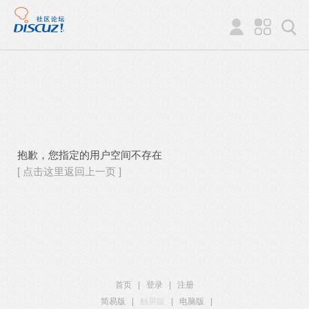
抱歉，您指定的用户空间不存在
[ 点击这里返回上一页 ]
首页
|
登录
|
注册
简易版
|
触屏版
|
电脑版
|