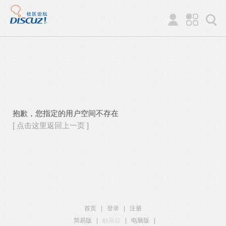
抱歉，您指定的用户空间不存在
[ 点击这里返回上一页 ]
首页
|
登录
|
注册
简易版
|
触屏版
|
电脑版
|