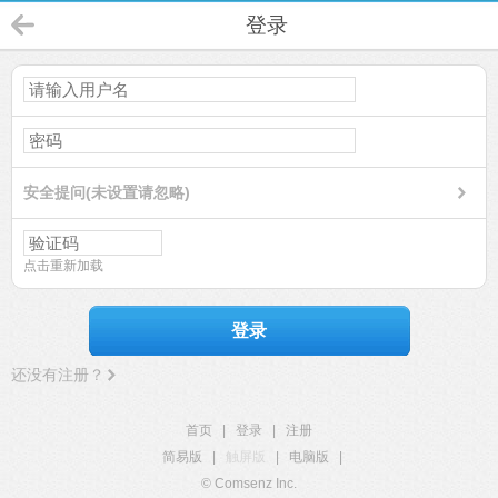
登录
安全提问(未设置请忽略)
点击重新加载
登录
还没有注册？
首页
|
登录
|
注册
简易版
|
触屏版
|
电脑版
|
© Comsenz Inc.