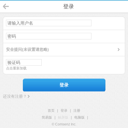
登录
安全提问(未设置请忽略)
点击重新加载
登录
还没有注册？
首页
|
登录
|
注册
简易版
|
触屏版
|
电脑版
|
© Comsenz Inc.