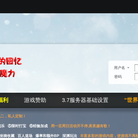
用户名
密码
福利
游戏赞助
3.7服务器基础设置
"世
无二，私人定制！
刮乐
⑤限时打宝
⑥经验加成
周一至周日活动开不停,夜夜越有歌！
坐骑收藏
百人道场
爆率和额外BP
深渊玩法
丰富多彩的游戏内容，使游戏不再