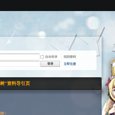
自动登录
找回密码
登录
立即注册
界树"资料导引页
枯燥！