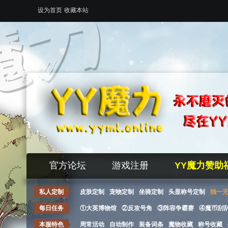
设为首页
收藏本站
官方论坛
游戏注册
YY魔力赞助
私人定制
皮肤定制
宠物定制
坐骑定制
头显称号定制
独一
每日任务
①大英博物馆
②反攻号角
③阵容争霸赛
④魔币刮
本服特色
周常活动
自动制作
装备词条
魔物收藏
称号收藏