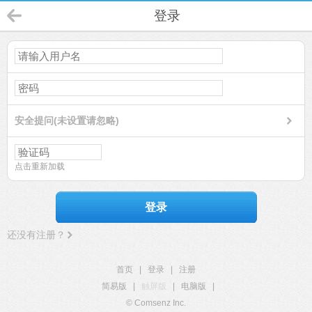
登录
安全提问(未设置请忽略)
点击重新加载
登录
还没有注册？
首页
|
登录
|
注册
简易版
|
触屏版
|
电脑版
|
© Comsenz Inc.