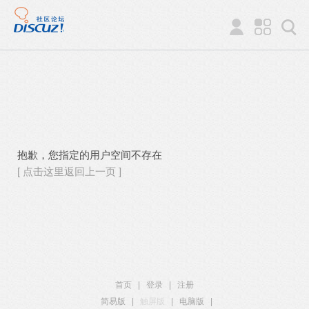
抱歉，您指定的用户空间不存在
[ 点击这里返回上一页 ]
首页
|
登录
|
注册
简易版
|
触屏版
|
电脑版
|