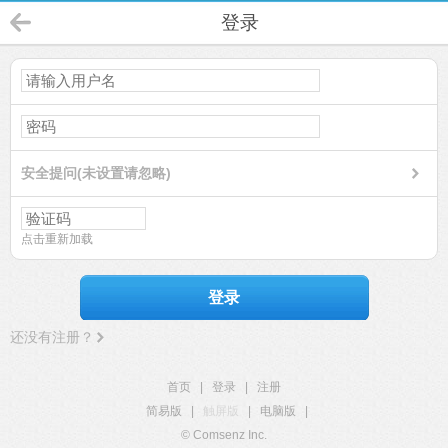
登录
安全提问(未设置请忽略)
点击重新加载
登录
还没有注册？
首页
|
登录
|
注册
简易版
|
触屏版
|
电脑版
|
© Comsenz Inc.