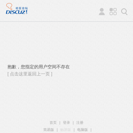
抱歉，您指定的用户空间不存在
[ 点击这里返回上一页 ]
首页
|
登录
|
注册
简易版
|
触屏版
|
电脑版
|