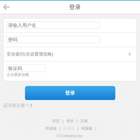
登录
安全提问(未设置请忽略)
点击重新加载
登录
还没有注册？
首页
|
登录
|
注册
简易版
|
触屏版
|
电脑版
|
© Comsenz Inc.