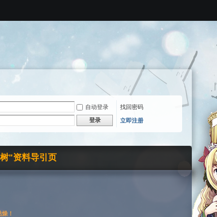
自动登录
找回密码
登录
立即注册
界树"资料导引页
枯燥！