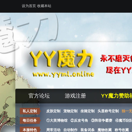
设为首页
收藏本站
官方论坛
游戏注册
YY魔力赞助
私人定制
皮肤定制
宠物定制
坐骑定制
头显称号定制
独一
每日任务
①大英博物馆
②反攻号角
③阵容争霸赛
④魔币刮
本服特色
周常活动
自动制作
装备词条
魔物收藏
称号收藏