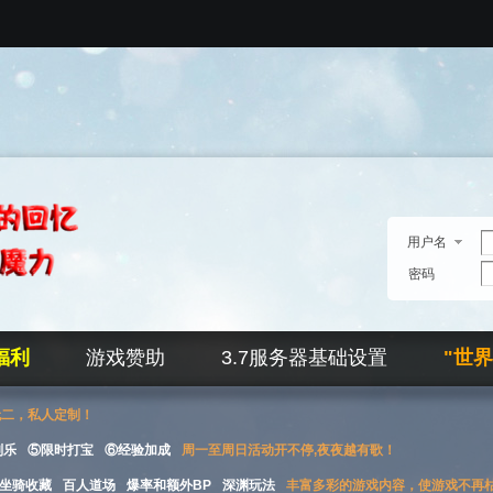
用户名
密码
福利
游戏赞助
3.7服务器基础设置
"世
无二，私人定制！
刮乐
⑤限时打宝
⑥经验加成
周一至周日活动开不停,夜夜越有歌！
坐骑收藏
百人道场
爆率和额外BP
深渊玩法
丰富多彩的游戏内容，使游戏不再