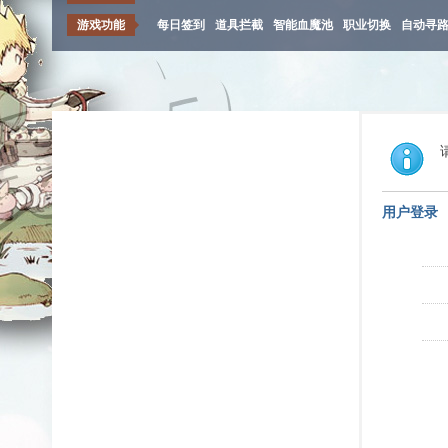
游戏功能
每日签到
道具拦截
智能血魔池
职业切换
自动寻
用户登录