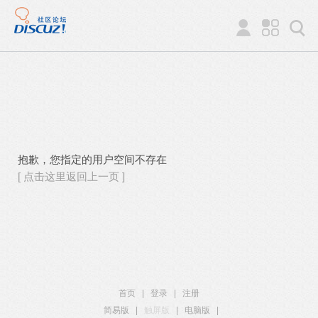
抱歉，您指定的用户空间不存在
[ 点击这里返回上一页 ]
首页
|
登录
|
注册
简易版
|
触屏版
|
电脑版
|