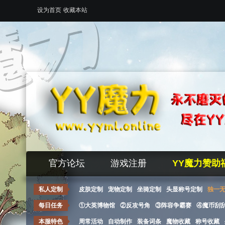
设为首页
收藏本站
官方论坛
游戏注册
YY魔力赞助
私人定制
皮肤定制
宠物定制
坐骑定制
头显称号定制
独一
每日任务
①大英博物馆
②反攻号角
③阵容争霸赛
④魔币刮
本服特色
周常活动
自动制作
装备词条
魔物收藏
称号收藏