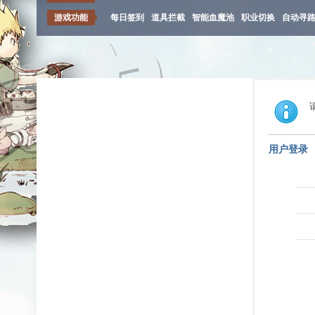
游戏功能
每日签到
道具拦截
智能血魔池
职业切换
自动寻
用户登录