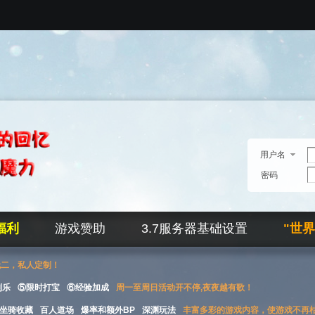
用户名
密码
福利
游戏赞助
3.7服务器基础设置
"世
无二，私人定制！
刮乐
⑤限时打宝
⑥经验加成
周一至周日活动开不停,夜夜越有歌！
坐骑收藏
百人道场
爆率和额外BP
深渊玩法
丰富多彩的游戏内容，使游戏不再