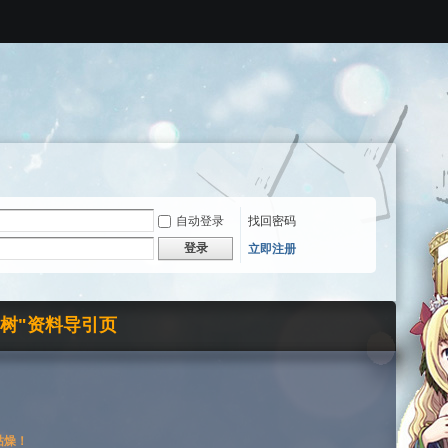
自动登录
找回密码
登录
立即注册
界树"资料导引页
枯燥！