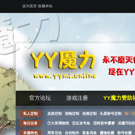
设为首页
收藏本站
官方论坛
游戏注册
YY魔力赞助
私人定制
皮肤定制
宠物定制
坐骑定制
头显称号定制
独一
每日任务
①大英博物馆
②反攻号角
③阵容争霸赛
④魔币刮
本服特色
周常活动
自动制作
装备词条
魔物收藏
称号收藏