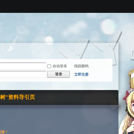
自动登录
找回密码
登录
立即注册
界树"资料导引页
枯燥！