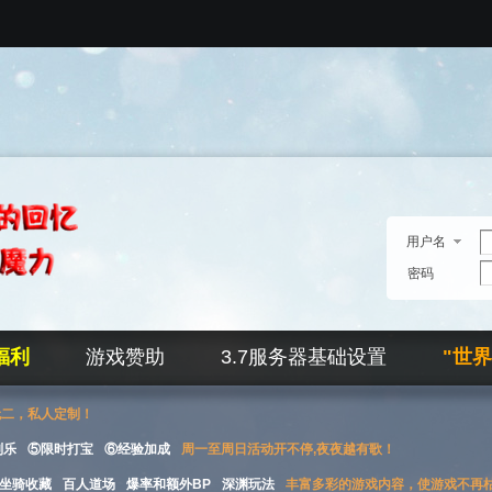
用户名
密码
福利
游戏赞助
3.7服务器基础设置
"世
无二，私人定制！
刮乐
⑤限时打宝
⑥经验加成
周一至周日活动开不停,夜夜越有歌！
坐骑收藏
百人道场
爆率和额外BP
深渊玩法
丰富多彩的游戏内容，使游戏不再